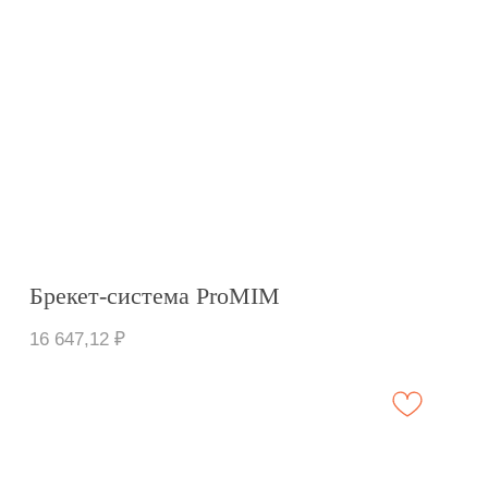
16 647,12
₽
Брекет-система ProMIM IX
16 647,12
₽