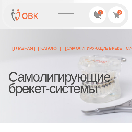
0
0
[ГЛАВНАЯ ]
[ КАТАЛОГ ]
[САМОЛИГИРУЮЩИЕ БРЕКЕТ-СИСТЕМЫ]
Самолигирующие
брекет-системы
БРЕКЕТ-СИСТЕМЫ
ЩЁЧНЫЕ ТРУБКИ
ДУГИ
КОЛЬЦА
ЭЛАСТИЧНЫЕ ИЗДЕЛИЯ