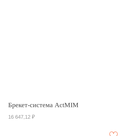
Брекет-система Glacier II
35 652,94
₽