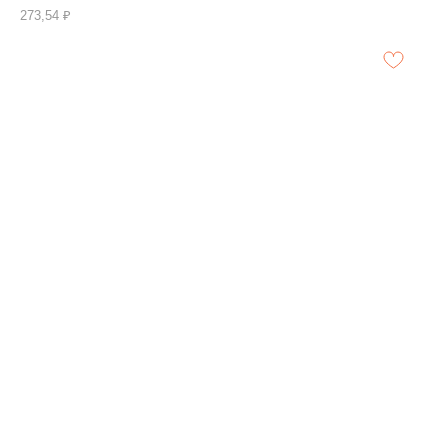
273,54
₽