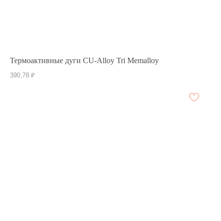
Термоактивные дуги CU-Alloy Tri Memalloy
390,78
₽
ОРТОДОНТИЯ
ВЫСОЧАЙШЕГО
КАЧЕСТВА
ИНН: 7715844939
ОГРН: 1177746031550
[ АДРЕС ]
Москва, Лесная, 43
оф. 336 БЦ «Лесная 43»
[ ПОЧТА ]
ovkprofitorg@gmail.com
[ ТЕЛЕФОН ]
+7 499 399-13-11
+7 926 174-13-11