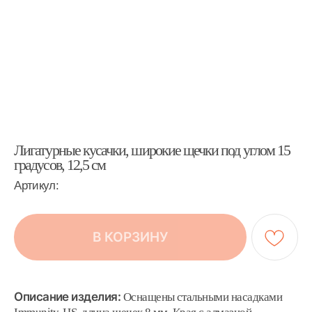
Лигатурные кусачки, широкие щечки под углом 15
градусов, 12,5 см
Артикул:
В КОРЗИНУ
Описание изделия:
Оснащены стальными насадками
Immunity-HS, длина щечек 8 мм. Края с алмазной
заточкой, заклепочное соединение. Нержавеющая сталь.
Режущая способность:
Макс.: 0,012 дюйма (0,31 мм) Мягкие дуги
Доп. характеристики:
Артикул: 11401PL1150333
Тип изделия: Кусачки лигатурные
Артикул: 11401PL1150333
Тип изделия: Кусачки дистальные