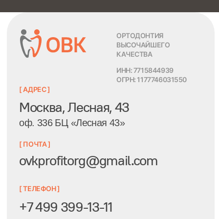
Написать в MAX
Информация на сайте —
Внешний вид товара может
ознакомительная. Перед
иметь отличия от
принятием каких-либо
изображения товара,
медицинских решений
представленного на сайте.
следует обратиться к
Правила пользования
специалисту
сайтом
2026 ОВК ПРОФИ ТОРГ
Политика обработки персональных данных