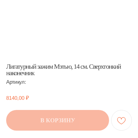
Лигатурный зажим Мэтью, 14 см. Сверхтонкий
наконечник
Артикул:
8140,00
₽
В КОРЗИНУ
Более тонкая зубчатая насечка для захвата межчелюстных
тяг и лигатур при выполнении тонкой работы.
Нержавеющая сталь.
Артикул: 11401PL1150465F
Тип изделия: Лигатурные зажимы
Оплата
Доставка
Оплата
Физическим лицам
Безналичный расчёт по QR-коду, картой или наличными в
нашем офисе