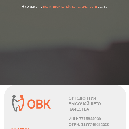
Реквизиты
[ О КОМПАНИИ ]
Я согласен с
политикой конфиденциальности
сайта
Блог
О нас
Вопросы и ответы
Кейсы
Гарантия
Консультация для
Документы
ортодонтов
Отзывы
Акции и события
Контакты
Карта сайта
Написать в MAX
Информация на сайте —
Внешний вид товара может
ознакомительная. Перед
иметь отличия от
принятием каких-либо
изображения товара,
медицинских решений
представленного на сайте.
следует обратиться к
Правила пользования
специалисту
сайтом