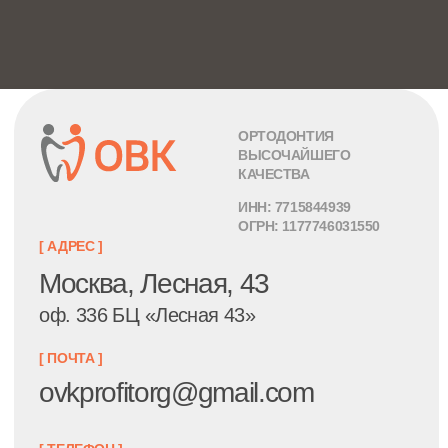
+7 926 840-13-11
[ КАТАЛОГ ]
[ ДЛЯ КЛИЕНТОВ ]
Как купить
Брекет-системы
Доставка и
Щечные трубки
оплата
Дуги
Сотрудничество
Кольца
Скачать бланк заказа
Эластичные изделия
Скачать каталог
Инструменты
Скачать памятку
пациента
Аксессуары
Реквизиты
[ О КОМПАНИИ ]
Блог
О нас
Вопросы и ответы
Кейсы
Гарантия
Консультация для
Документы
ортодонтов
Отзывы
Акции и события
Контакты
Карта сайта