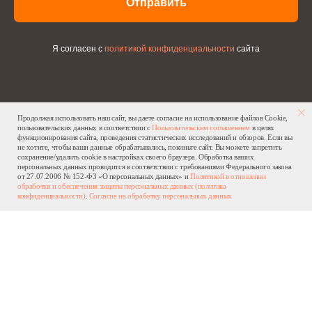
Отправить
Я согласен с
политикой конфиденциальности
сайта
Продолжая использовать наш сайт, вы даете согласие на использование файлов Cookie,
пользовательских данных в соответствии с
Пользовательским соглашением
в целях
функционирования сайта, проведения статистических исследований и обзоров. Если вы
не хотите, чтобы ваши данные обрабатывались, покиньте сайт. Вы можете запретить
сохранение/удалить cookie в настройках своего браузера. Обработка ваших
персональных данных проводится в соответствии с требованиями Федерального закона
от 27.07.2006 № 152-Ф3 «О персональных данных» и
Политикой в отношении
обработки и обеспечения защиты персональных данных (политика
конфиденциальности)
.
Согласие на обработку персональных данных
ОРТОДОНТИЯ
ВЫСОЧАЙШЕГО
КАЧЕСТВА
ИНН: 7715844939
ОГРН: 1177746031550
[ АДРЕС ]